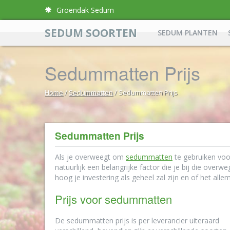
Groendak Sedum
SEDUM SOORTEN
SEDUM PLANTEN
Sedummatten Prijs
Home
/
Sedummatten
/ Sedummatten Prijs
Sedummatten Prijs
Als je overweegt om
sedummatten
te gebruiken voor
natuurlijk een belangrijke factor die je bij die over
hoog je investering als geheel zal zijn en of het alle
Prijs voor sedummatten
De sedummatten prijs is per leverancier uiteraard