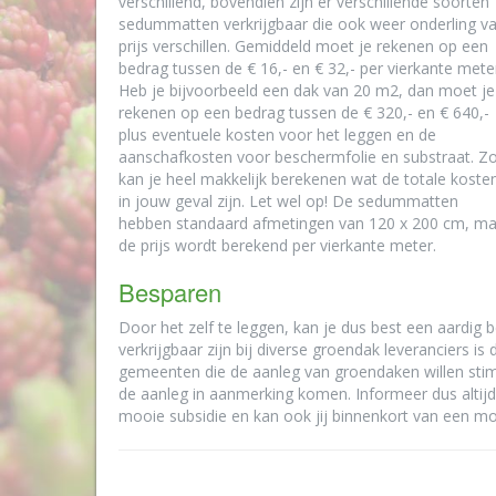
verschillend, bovendien zijn er verschillende soorten
sedummatten verkrijgbaar die ook weer onderling v
prijs verschillen. Gemiddeld moet je rekenen op een
bedrag tussen de € 16,- en € 32,- per vierkante mete
Heb je bijvoorbeeld een dak van 20 m2, dan moet je
rekenen op een bedrag tussen de € 320,- en € 640,-
plus eventuele kosten voor het leggen en de
aanschafkosten voor beschermfolie en substraat. Z
kan je heel makkelijk berekenen wat de totale koste
in jouw geval zijn. Let wel op! De sedummatten
hebben standaard afmetingen van 120 x 200 cm, ma
de prijs wordt berekend per vierkante meter.
Besparen
Door het zelf te leggen, kan je dus best een aardig 
verkrijgbaar zijn bij diverse groendak leveranciers is
gemeenten die de aanleg van groendaken willen stim
de aanleg in aanmerking komen. Informeer dus altijd
mooie subsidie en kan ook jij binnenkort van een 