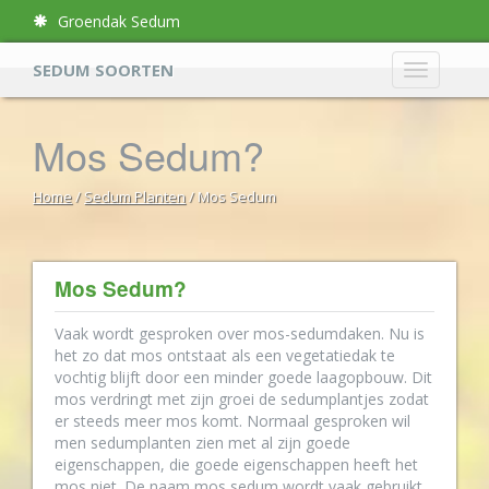
Groendak Sedum
SEDUM SOORTEN
Mos Sedum?
Home
/
Sedum Planten
/ Mos Sedum
Mos Sedum?
Vaak wordt gesproken over mos-sedumdaken. Nu is
het zo dat mos ontstaat als een vegetatiedak te
vochtig blijft door een minder goede laagopbouw. Dit
mos verdringt met zijn groei de sedumplantjes zodat
er steeds meer mos komt. Normaal gesproken wil
men sedumplanten zien met al zijn goede
eigenschappen, die goede eigenschappen heeft het
mos niet. De naam mos sedum wordt vaak gebruikt