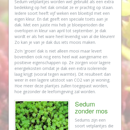
Sedum vetplantjes worden wel gebruikt als een extra
bedekking op het dak omdat ze er prachtig op staan.
Iedere soort heeft vijf weken een bloeitijd met een
eigen kleur. En dat geeft een speciale toets aan je
dak. Met een juiste mix heb je bloeiperioden die
overlopen in kleur van april tot september. Je dak
wordt er als het ware heel levendig van al die kleuren!
Zo kan je van je dak dus iets moois maken.
Zo’n ‘groen’ dak is niet alleen mooi maar levert
bovendien ook nog eens heel wat aangename en
positieve eigenschappen op. Ze zorgen voor lagere
energiekosten omdat je dak een extra isolerende
laag krijgt (vooral tegen warmte). Dit resulteert dan
weer in een lagere uitstoot van CO2 van je woning.
Hoe meer deze plantjes zullen toegepast worden,
hoe gezonder de leefomgeving zal worden.
Sedum
zonder mos
Sedums zijn een
soort vetplantjes die