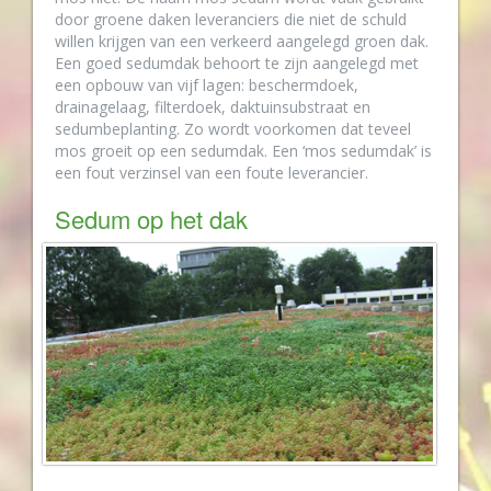
door groene daken leveranciers die niet de schuld
willen krijgen van een verkeerd aangelegd groen dak.
Een goed sedumdak behoort te zijn aangelegd met
een opbouw van vijf lagen: beschermdoek,
drainagelaag, filterdoek, daktuinsubstraat en
sedumbeplanting. Zo wordt voorkomen dat teveel
mos groeit op een sedumdak. Een ‘mos sedumdak’ is
een fout verzinsel van een foute leverancier.
Sedum op het dak